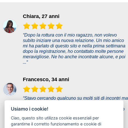
Chiara, 27 anni
“Dopo la rottura con il mio ragazzo, non volevo
subito iniziare una nuova relazione. Un mio amico
mi ha parlato di questo sito e nella prima settimana
dopo la registrazione, ho contattato molte persone
meravigliose. Ne ho anche incontrate alcune, e poi
...“
Francesco, 34 anni
“Stavo cercando qualcuno su molti siti di incontri ma
senza successo. Questo è un nuovo sito, quindi
Usiamo i cookie!
all'inizio ero scettico. Le mie aspettative non erano
molto alte ma sono rimasto davvero sorpreso
Ciao, questo sito utilizza cookie essenziali per
quando ho incontrato la mia ragazza Carol.
garantirne il corretto funzionamento e cookie di
Abbiamo parlato di cose e ...“