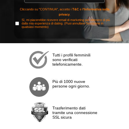
Cliccando su "CONTINUA", accetto i
T&C
e
l’Informativa sulla
privacy
.
Sì, mi piacerebbe ricevere email di marketing per ottenere di più
dalla mia esperienza di dating. (Puoi annullare l’iscrizione in
qualsiasi momento)
Tutti i profili femminili
sono verificati
telefonicamente.
Più di 1000 nuove
persone ogni giorno.
Trasferimento dati
tramite una connessione
SSL sicura